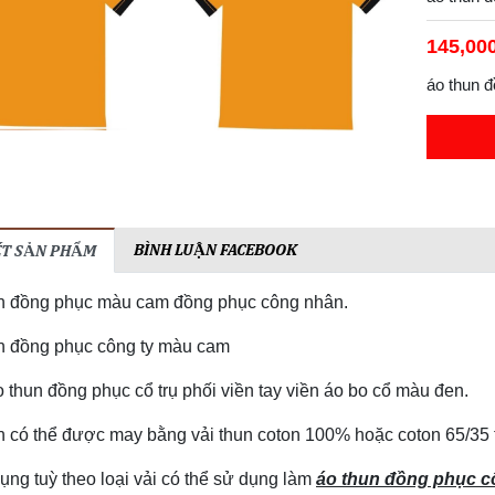
145,00
áo thun 
BÌNH LUẬN FACEBOOK
IẾT SẢN PHẨM
n đồng phục màu cam đồng phục công nhân.
n đồng phục công ty màu cam
o thun đồng phục cổ trụ phối viền tay viền áo bo cổ màu đen.
n có thể được may bằng vải thun coton 100% hoặc coton 65/35 th
ụng tuỳ theo loại vải có thể sử dụng làm
áo thun đồng phục 