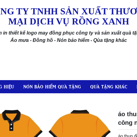
NG TY TNHH SẢN XUẤT THƯ
MẠI DỊCH VỤ RỒNG XANH
 in thiết kế logo may đồng phục công ty và sản xuất quà t
Áo mưa - Đồng hồ - Nón bảo hiểm - Qùa tặng khác
 HIỆU
NÓN BẢO HIỂM QUÀ TẶNG
QUÀ TẶNG KHÁC
áo th
công 
áo thun 