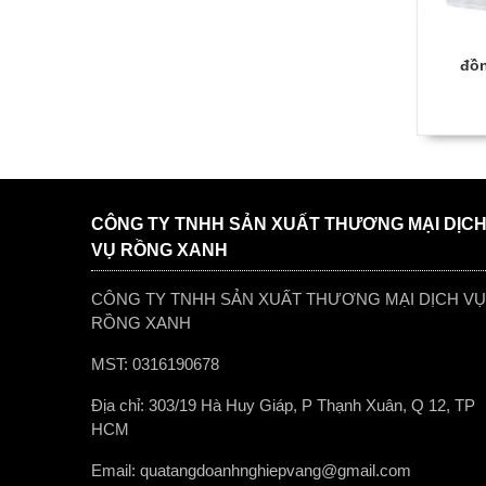
Nón bảo hiểm qùa tặng
đồn
in logo theo yêu cầu
ngân hàng BIDV
85,000
đ
ba lô anh văn 8
49,000
đ
CÔNG TY TNHH SẢN XUẤT THƯƠNG MẠI DỊC
VỤ RỒNG XANH
ba lô anh văn 6
49,000
đ
CÔNG TY TNHH SẢN XUẤT THƯƠNG MẠI DỊCH VỤ
RỒNG XANH
Nón bảo hiểm in logo
MST: 0316190678
thương hiệu An Thư
Địa chỉ: 303/19 Hà Huy Giáp, P Thạnh Xuân, Q 12, TP
47,000
đ
HCM
áo mưa quà tặng dành
Email: quatangdoanhnghiepvang@gmail.com
cho trẻ em mẫu 1