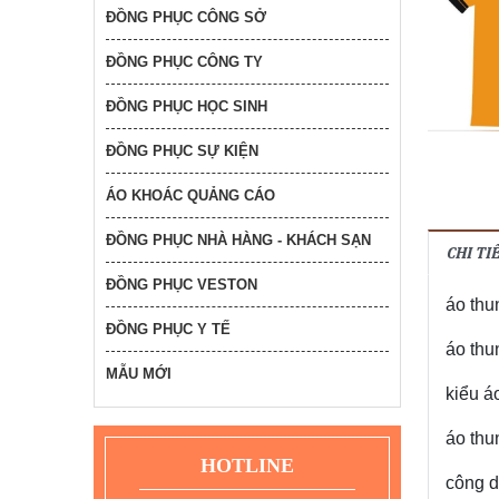
Logo Theo Yêu Cầu
ĐỒNG PHỤC CÔNG SỞ
55K
55,000
đ
ĐỒNG PHỤC CÔNG TY
mủ bảo hiểm giá rẻ
mẫu beone
ĐỒNG PHỤC HỌC SINH
47,000
đ
ĐỒNG PHỤC SỰ KIỆN
ba lô anh văn
ÁO KHOÁC QUẢNG CÁO
49,000
đ
ĐỒNG PHỤC NHÀ HÀNG - KHÁCH SẠN
CHI T
ĐỒNG PHỤC VESTON
sản xuất nón bảo hiểm
áo thu
quảng cáo nón bảo
hiểm sacombank mẫu
ĐỒNG PHỤC Y TẾ
mới 2023 chi nhánh
áo thu
59,000
đ
Cần Thơ
MẪU MỚI
kiểu á
ba lô anh văn 2
49,000
đ
áo thu
HOTLINE
công d