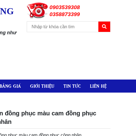
0903539308
ƠNG
0358873399
ặng như
BẢNG GIÁ
GIỚI THIỆU
TIN TỨC
LIÊN HỆ
un đồng phục màu cam đồng phục
nhân
đồng phục màu cam đồng phục công nhân