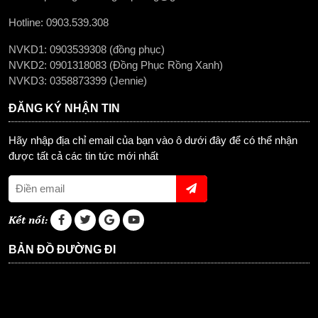
Hotline: 0903.539.308
sản xuất nón bảo hiểm quà tặng thương
NVKD1: 0903539308 (đồng phục)
hiệu AVT
NVKD2: 0901318083 (Đồng Phục Rồng Xanh)
47,000
đ
NVKD3: 0358873399 (Jennie)
in nón bảo hiểm giá rẻ tại Cần Thơ
ĐĂNG KÝ NHẬN TIN
135,000
đ
Hãy nhập địa chỉ email của bạn vào ô dưới đây để có thể nhận
được tất cả các tin tức mới nhất
mủ bảo hiểm giá rẻ mẫu beone
47,000
đ
Kết nối:
BẢN ĐỒ ĐƯỜNG ĐI