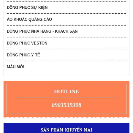
ba lô anh văn 4
ĐỒNG PHỤC SỰ KIỆN
49,000
đ
ÁO KHOÁC QUẢNG CÁO
ĐỒNG PHỤC NHÀ HÀNG - KHÁCH SẠN
ba lô anh văn 8
49,000
đ
ĐỒNG PHỤC VESTON
ĐỒNG PHỤC Y TẾ
áo mưa quà tặng dành cho trẻ em mẫu 1
119,000
MẪU MỚI
đ
ba lô anh văn 5
HOTLINE
59,000
đ
0903539308
ba lô anh văn
49,000
đ
SẢN PHẨM KHUYẾN MÃI