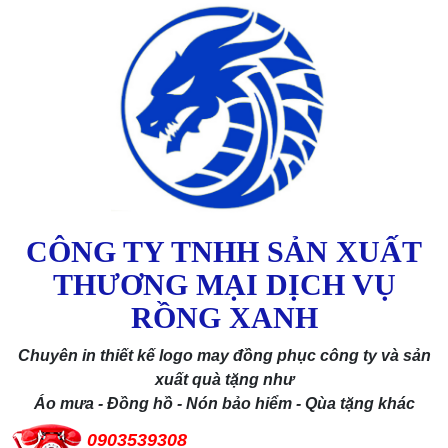
CÔNG TY TNHH SẢN XUẤT
THƯƠNG MẠI DỊCH VỤ
RỒNG XANH
Chuyên in thiết kế logo may đồng phục công ty và sản
xuất quà tặng như
Áo mưa - Đồng hồ - Nón bảo hiểm - Qùa tặng khác
0903539308