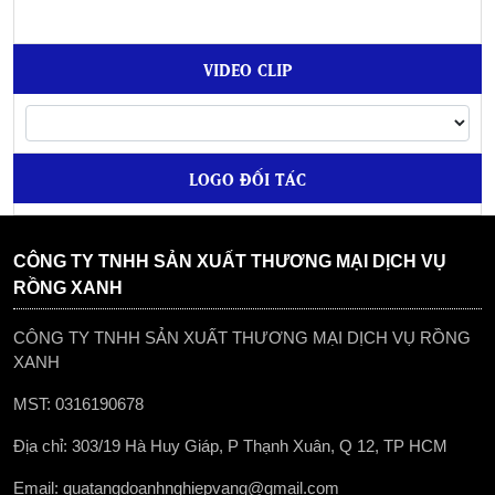
ba lô anh văn 4
VIDEO CLIP
49,000
đ
ba lô anh văn 8
LOGO ĐỐI TÁC
49,000
đ
áo mưa quà tặng dành cho trẻ em mẫu 1
CÔNG TY TNHH SẢN XUẤT THƯƠNG MẠI DỊCH VỤ
119,000
đ
RỒNG XANH
CÔNG TY TNHH SẢN XUẤT THƯƠNG MẠI DỊCH VỤ RỒNG
ba lô anh văn 5
XANH
59,000
đ
MST: 0316190678
Địa chỉ: 303/19 Hà Huy Giáp, P Thạnh Xuân, Q 12, TP HCM
ba lô anh văn
49,000
đ
Email: quatangdoanhnghiepvang@gmail.com