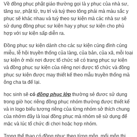
Về đồng phục phật giáo thường gọi là y phục của nhà sư,
tăng sư, phật tử, trụ trì và tuỳ theo tông phái mà màu sắc y
phục sẽ khác nhau và tuỳ theo sự kiện mà các nhà sư sẽ
sử dụng đồng phục sự kiện hay y phục sự kiện cho phù
hợp với sự kiện sấp diễn ra.
Đồng phục sự kiện dành cho các sự kiện cúng đình cúng
miễu, lễ hội truyền thống của làng, của bản, của xã, mỗi loại
sự kiện ở mỏi nơi được tổ chức sẽ có trang phục sự kiện
và đồng phục sự kiện của riêng nơi được tổ chức và đồng
phục sự kiện được may thiết kế theo mẫu truyền thống mà
ông cha ta để lại.
học sinh sẽ
có
đồng phục lớp
thường sẻ đươc sử dụng
trong giờ học riêng đồng phục nhóm thường được thiết kế
và in logo biểu tượng riêng của từng nhóm sở thích chung
của nhớm đây là loại đồng phục mà nhóm sẽ sử dụng để
mặc và lúc tổ chức đi chơi hoặc hợp nhóm.
Trong thể thao có đồng phục theo từng môn, mổi môn thi