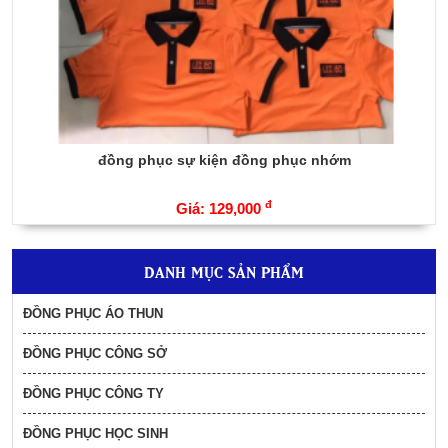
in nón bảo hiểm giá rẻ tại Cần Thơ
135,000
đ
đồng phục sự kiện đồng phục nhớm
mủ bảo hiểm giá rẻ mẫu beone
đ
Giá: 129,000
47,000
đ
DANH MỤC SẢN PHẨM
Nón bảo hiểm qùa tặng in logo theo yêu cầu
ngân hàng BIDV
ĐỒNG PHỤC ÁO THUN
85,000
đ
ĐỒNG PHỤC CÔNG SỞ
Xưởng May Áo Mưa Uy Tín – Nhận In
Logo Theo Yêu Cầu 55K
ĐỒNG PHỤC CÔNG TY
55,000
đ
ĐỒNG PHỤC HỌC SINH