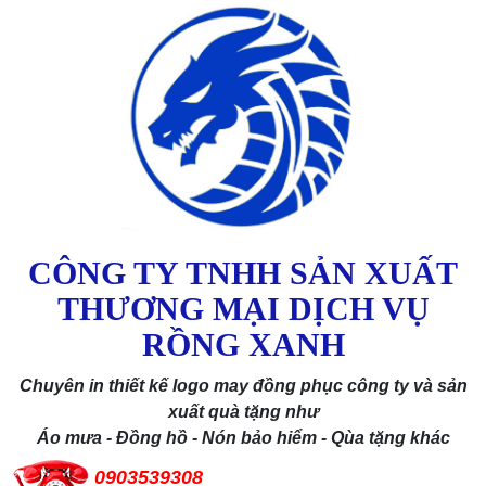
CÔNG TY TNHH SẢN XUẤT
THƯƠNG MẠI DỊCH VỤ
RỒNG XANH
Chuyên in thiết kế logo may đồng phục công ty và sản
xuất quà tặng như
Áo mưa - Đồng hồ - Nón bảo hiểm - Qùa tặng khác
0903539308