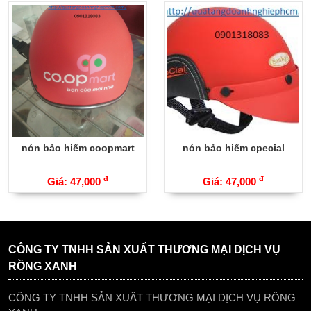
nón bảo hiểm coopmart
nón bảo hiểm cpecial
đ
đ
Giá: 47,000
Giá: 47,000
CÔNG TY TNHH SẢN XUẤT THƯƠNG MẠI DỊCH VỤ
RỒNG XANH
CÔNG TY TNHH SẢN XUẤT THƯƠNG MẠI DỊCH VỤ RỒNG