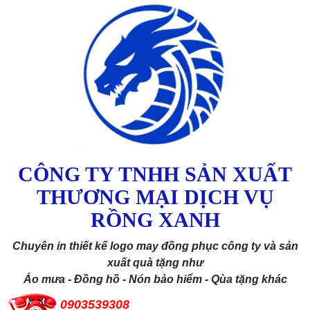
CÔNG TY TNHH SẢN XUẤT
THƯƠNG MẠI DỊCH VỤ
RỒNG XANH
Chuyên in thiết kế logo may đồng phục công ty và sản
xuất quà tặng như
Áo mưa - Đồng hồ - Nón bảo hiểm - Qùa tặng khác
0903539308