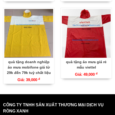
quà tặng doanh nghiệp
quà tặng áo mưa giá rẻ
áo mưa mobifone giá từ
mẫu viettel
29k đến 79k tuỳ chất liệu
đ
Giá: 49,000
đ
Giá: 39,000
CÔNG TY TNHH SẢN XUẤT THƯƠNG MẠI DỊCH VỤ
RỒNG XANH