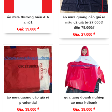
áo mưa thương hiệu AIA
áo mưa quảng cáo giá rẻ
am01
mẩu c2 giá từ 27.000đ
đến 79.000đ
đ
Giá: 39,000
đ
Giá: 27,000
áo mưa quảng cáo giá rẻ
qua tang doanh nghiep
prudential
ao mua hdbank
đ
đ
Giá: 39,000
Giá: 39,000