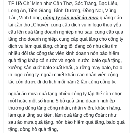
TP Hồ Chí Minh như Cần Thơ, Sóc Trăng, Bạc Liêu,
Long An, Tiền Giang, Bình Dương, Đồng Nai, Vũng
Tàu, Vĩnh Long,
công ty sản xuất áo mưa
quảng cáo
tại cần thơ,.Chuyên cung cấp dịch vụ in logo theo yêu
cầu lên quà tặng doanh nghiệp như sau: cung cấp quà
tặng cho doanh nghiệp, cung cấp quà tặng cho công ty
dịch vụ làm quà tặng, chúng tôi đang có nhu cầu tìm
nhiều đối tác cộng tác viên kinh doanh nón bảo hiểm
quà tặng khắp cả nước và ngoài nước, balo quà tặng,
xưởng sản xuất balo xuất khẩu, xưởng may balo, balo
in logo công ty. ngoài chiết khấu cao nhân viên cộng
tác còn được đi du lịch mỗi năm 2 lần cùng công ty.
ngoài áo mưa quà tặng nhiều công ty tập thể còn chọn
một hoặc một số trong 5 bộ quà tặng doanh nghiệp
thường dùng tặng công nhân, nhân viên, khách hàng,
làm quà tặng sự kiện, làm quà tặng công đoàn: như
sau áo mưa quà tặng, ​nón bảo hiểm quà tặng, balo quà
tặng, đồng hồ quà tặng,