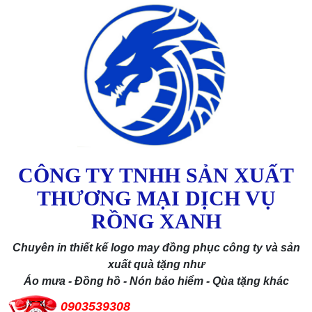
CÔNG TY TNHH SẢN XUẤT
THƯƠNG MẠI DỊCH VỤ
RỒNG XANH
Chuyên in thiết kế logo may đồng phục công ty và sản
xuất quà tặng như
Áo mưa - Đồng hồ - Nón bảo hiểm - Qùa tặng khác
0903539308