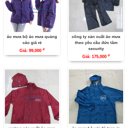
áo mưa bộ áo mưa quảng
công ty sản xuất áo mưa
cáo giá rẻ
theo yêu cầu đức tâm
security
đ
Giá: 99,000
đ
Giá: 175,000