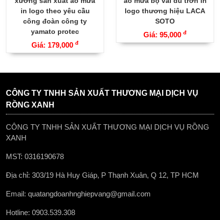
xưởng sản xuất áo mưa
áo mưa bộ vải dù trơn in
in logo theo yêu cầu
logo thương hiệu LACA
công đoàn công ty
SOTO
yamato protec
đ
Giá: 95,000
đ
Giá: 179,000
CÔNG TY TNHH SẢN XUẤT THƯƠNG MẠI DỊCH VỤ
RỒNG XANH
CÔNG TY TNHH SẢN XUẤT THƯƠNG MẠI DỊCH VỤ RỒNG
XANH
MST: 0316190678
Địa chỉ: 303/19 Hà Huy Giáp, P Thạnh Xuân, Q 12, TP HCM
Email: quatangdoanhnghiepvang@gmail.com
Hotline: 0903.539.308