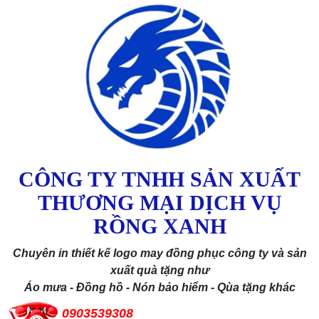
CÔNG TY TNHH SẢN XUẤT
THƯƠNG MẠI DỊCH VỤ
RỒNG XANH
Chuyên in thiết kế logo may đồng phục công ty và sản
xuất quà tặng như
Áo mưa - Đồng hồ - Nón bảo hiểm - Qùa tặng khác
0903539308