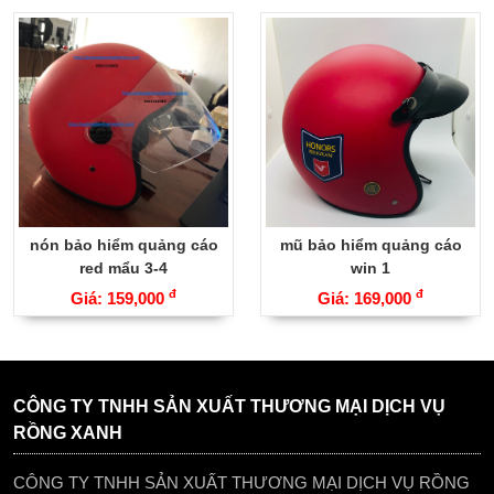
nón bảo hiểm quảng cáo
mũ bảo hiểm quảng cáo
red mẩu 3-4
win 1
đ
đ
Giá: 159,000
Giá: 169,000
CÔNG TY TNHH SẢN XUẤT THƯƠNG MẠI DỊCH VỤ
RỒNG XANH
CÔNG TY TNHH SẢN XUẤT THƯƠNG MẠI DỊCH VỤ RỒNG