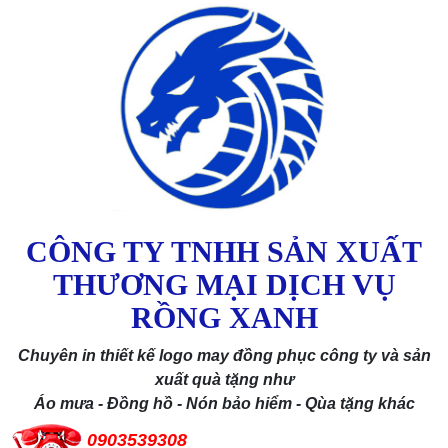
CÔNG TY TNHH SẢN XUẤT
THƯƠNG MẠI DỊCH VỤ
RỒNG XANH
Chuyên in thiết kế logo may đồng phục công ty và sản
xuất quà tặng như
Áo mưa - Đồng hồ - Nón bảo hiểm - Qùa tặng khác
0903539308