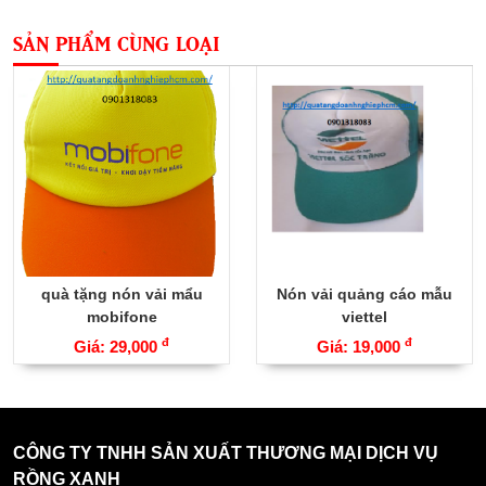
SẢN PHẨM CÙNG LOẠI
quà tặng nón vải mẩu
Nón vải quảng cáo mẫu
mobifone
viettel
đ
đ
Giá: 29,000
Giá: 19,000
CÔNG TY TNHH SẢN XUẤT THƯƠNG MẠI DỊCH VỤ
RỒNG XANH