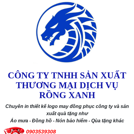
CÔNG TY TNHH SẢN XUẤT
THƯƠNG MẠI DỊCH VỤ
RỒNG XANH
Chuyên in thiết kế logo may đồng phục công ty và sản
xuất quà tặng như
Áo mưa - Đồng hồ - Nón bảo hiểm - Qùa tặng khác
0903539308