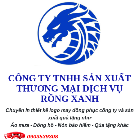
CÔNG TY TNHH SẢN XUẤT
THƯƠNG MẠI DỊCH VỤ
RỒNG XANH
Chuyên in thiết kế logo may đồng phục công ty và sản
xuất quà tặng như
Áo mưa - Đồng hồ - Nón bảo hiểm - Qùa tặng khác
0903539308