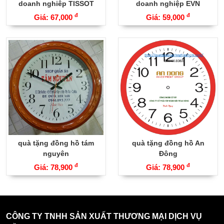
doanh nghiêp TISSOT
doanh nghiệp EVN
đ
đ
Giá: 67,000
Giá: 59,000
quà tặng đồng hồ tám
quà tặng đồng hồ An
nguyên
Đông
đ
đ
Giá: 78,900
Giá: 78,900
CÔNG TY TNHH SẢN XUẤT THƯƠNG MẠI DỊCH VỤ