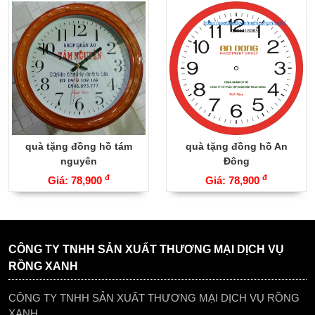
quà tặng đồng hồ tám
quà tặng đồng hồ An
nguyên
Đông
đ
đ
Giá: 78,900
Giá: 78,900
CÔNG TY TNHH SẢN XUẤT THƯƠNG MẠI DỊCH VỤ
RỒNG XANH
CÔNG TY TNHH SẢN XUẤT THƯƠNG MẠI DỊCH VỤ RỒNG
XANH