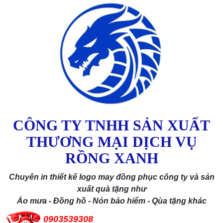
CÔNG TY TNHH SẢN XUẤT
THƯƠNG MẠI DỊCH VỤ
RỒNG XANH
Chuyên in thiết kế logo may đồng phục công ty và sản
xuất quà tặng như
Áo mưa - Đồng hồ - Nón bảo hiểm - Qùa tặng khác
0903539308