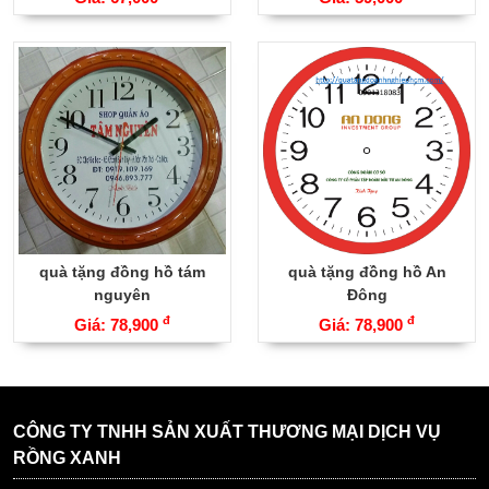
quà tặng đồng hồ tám
quà tặng đồng hồ An
nguyên
Đông
đ
đ
Giá: 78,900
Giá: 78,900
CÔNG TY TNHH SẢN XUẤT THƯƠNG MẠI DỊCH VỤ
RỒNG XANH