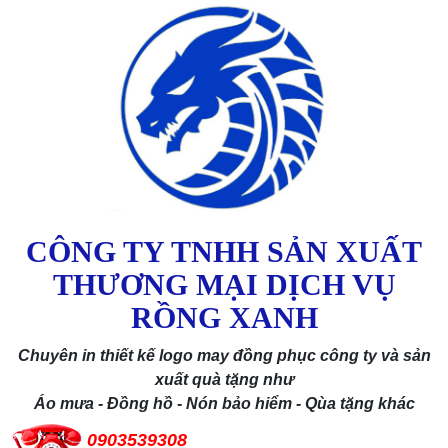
CÔNG TY TNHH SẢN XUẤT
THƯƠNG MẠI DỊCH VỤ
RỒNG XANH
Chuyên in thiết kế logo may đồng phục công ty và sản
xuất quà tặng như
Áo mưa - Đồng hồ - Nón bảo hiểm - Qùa tặng khác
0903539308