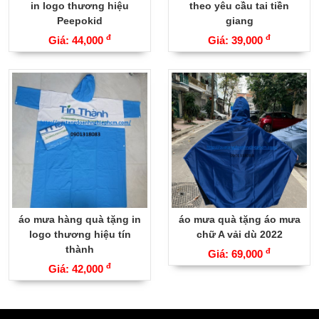
in logo thương hiệu
theo yêu cầu tai tiền
Peepokid
giang
đ
đ
Giá: 44,000
Giá: 39,000
áo mưa hàng quà tặng in
áo mưa quà tặng áo mưa
logo thương hiệu tín
chữ A vải dù 2022
thành
đ
Giá: 69,000
đ
Giá: 42,000