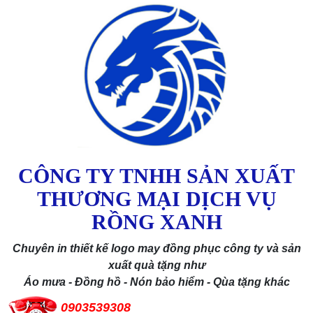
CÔNG TY TNHH SẢN XUẤT
THƯƠNG MẠI DỊCH VỤ
RỒNG XANH
Chuyên in thiết kế logo may đồng phục công ty và sản
xuất quà tặng như
Áo mưa - Đồng hồ - Nón bảo hiểm - Qùa tặng khác
0903539308