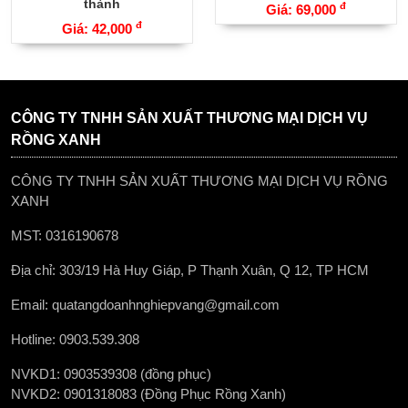
thành
đ
Giá: 69,000
đ
Giá: 42,000
CÔNG TY TNHH SẢN XUẤT THƯƠNG MẠI DỊCH VỤ
RỒNG XANH
CÔNG TY TNHH SẢN XUẤT THƯƠNG MẠI DỊCH VỤ RỒNG
XANH
MST: 0316190678
Địa chỉ: 303/19 Hà Huy Giáp, P Thạnh Xuân, Q 12, TP HCM
Email: quatangdoanhnghiepvang@gmail.com
Hotline: 0903.539.308
NVKD1: 0903539308 (đồng phục)
NVKD2: 0901318083 (Đồng Phục Rồng Xanh)