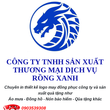
CÔNG TY TNHH SẢN XUẤT
THƯƠNG MẠI DỊCH VỤ
RỒNG XANH
Chuyên in thiết kế logo may đồng phục công ty và sản
xuất quà tặng như
Áo mưa - Đồng hồ - Nón bảo hiểm - Qùa tặng khác
0903539308