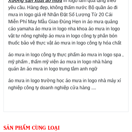
Xưởng sản xuất áo mưa
in logo làm quà tặng theo
yêu cầu. Hàng đẹp, không thấm nước Bộ quần áo đi
mưa in logo giá rẽ
Nhận Đặt Số Lượng Từ 20 Cái
Miễn Phí May Mẫu Giao Đúng Hẹn
in áo mưa quảng
cáo yamaha
áo mưa in logo nha khoa
áo mưa in logo
vật tư nông nghiệp
áo mưa in logo công ty phân bón
thuốc bảo vệ thực vật
áo mưa in logo công ty hóa chất
áo mưa in logo công ty thực phẩm
áo mưa in logo spa ,
mỹ phẩm , thẩm mỹ viện
áo mưa in logo nhà hàng
quán ăn
áo mưa in logo trung tâm anh ngữ
áo mưa in logo trường học
áo mưa in logo nhà máy xí
nghiệp công ty doanh nghiệp cửa hàng ....
SẢN PHẨM CÙNG LOẠI