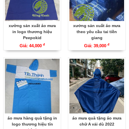
xường sản xuất áo mưa
xưởng sản xuất áo mưa
in logo thương hiệu
theo yêu cầu tai tiền
Peepokid
giang
đ
đ
Giá: 44,000
Giá: 39,000
áo mưa hàng quà tặng in
áo mưa quà tặng áo mưa
logo thương hiệu tín
chữ A vải dù 2022