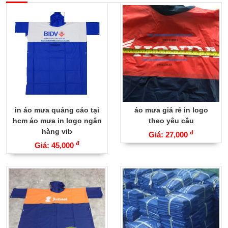
in áo mưa quảng cáo tại
áo mưa giá rẻ in logo
hcm áo mưa in logo ngân
theo yêu cầu
hàng vib
đ
Giá: 27,000
đ
Giá: 45,000