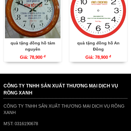
quà tặng đồng hồ tám
quà tặng đồng hồ An
nguyên
Đông
đ
đ
Giá: 78,900
Giá: 78,900
CÔNG TY TNHH SẢN XUẤT THƯƠNG MẠI DỊCH VỤ
RỒNG XANH
CÔNG TY TNHH SẢN XUẤT THƯƠNG MẠI DỊCH VỤ RỒNG
XANH
MST: 0316190678