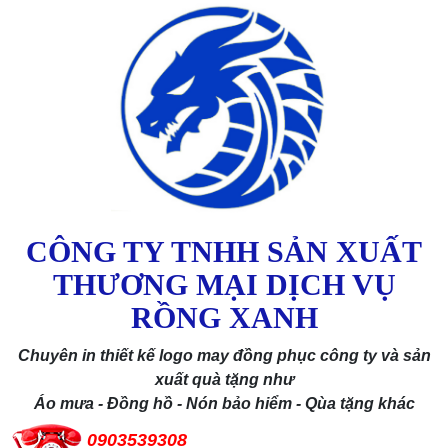
CÔNG TY TNHH SẢN XUẤT
THƯƠNG MẠI DỊCH VỤ
RỒNG XANH
Chuyên in thiết kế logo may đồng phục công ty và sản
xuất quà tặng như
Áo mưa - Đồng hồ - Nón bảo hiểm - Qùa tặng khác
0903539308