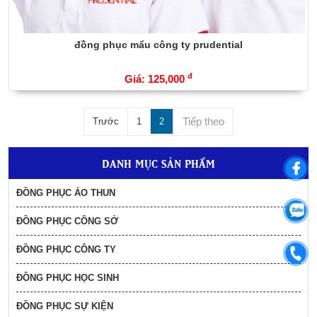
mủ bảo hiểm giá rẻ mẫu beone
đồng phục mẩu công ty prudential
47,000
đ
đ
Giá: 125,000
in nón bảo hiểm giá rẻ tại Cần Thơ
Tiếp theo
135,000
Trước
1
2
đ
DANH MỤC SẢN PHẨM
ba lô anh văn 9
49,000
đ
ĐỒNG PHỤC ÁO THUN
ĐỒNG PHỤC CÔNG SỞ
Áo mưa đôi vải dù có kính che mặt - giá tận
xưởng- quảng cáo thương hiệu win
ĐỒNG PHỤC CÔNG TY
89,000
đ
ĐỒNG PHỤC HỌC SINH
ba lô anh văn
ĐỒNG PHỤC SỰ KIỆN
49,000