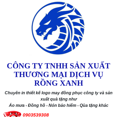
CÔNG TY TNHH SẢN XUẤT
THƯƠNG MẠI DỊCH VỤ
RỒNG XANH
Chuyên in thiết kế logo may đồng phục công ty và sản
xuất quà tặng như
Áo mưa - Đồng hồ - Nón bảo hiểm - Qùa tặng khác
0903539308