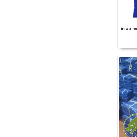
in nón bảo hiểm giá rẻ
tại Cần Thơ
135,000
đ
in áo m