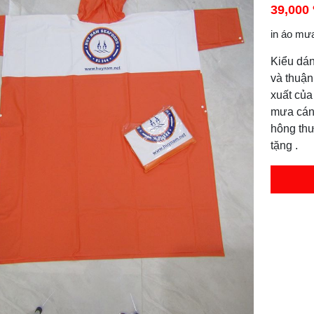
39,000
in áo m
Kiểu dán
và thuận
xuất của
mưa cán
hông th
tặng .