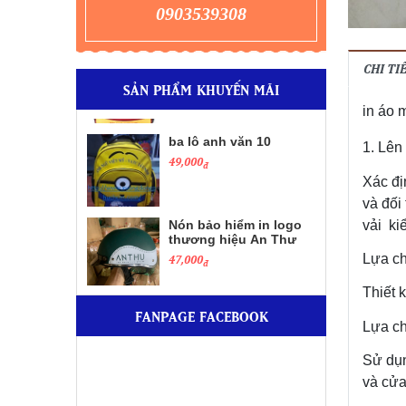
0903539308
ba lô anh văn 10
CHI T
49,000
đ
SẢN PHẨM KHUYẾN MÃI
in áo
Nón bảo hiểm in logo
1. Lên
thương hiệu An Thư
47,000
Xác đị
đ
và đối
vải k
ba lô anh văn 2
49,000
đ
Lựa ch
Thiết k
áo mưa bộ áo mưa
FANPAGE FACEBOOK
quảng cáo giá rẻ
Lựa c
155,000
đ
Sử dụn
và cử
in nón bảo hiểm giá rẻ