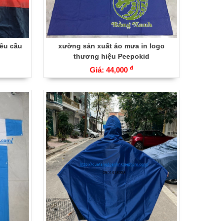
yêu cầu
xường sản xuất áo mưa in logo
thương hiệu Peepokid
đ
Giá: 44,000