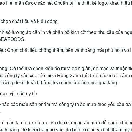
o file in ấn được sắc nét Chuẩn bị file thiết kế logo, khẩu hiệ
 chọn chất liệu và kiểu dáng
nh số lượng áo cần in và phân bổ kích cỡ theo nhu cầu của 
SEAFOODS
iệu: Chọn chất liệu chống thấm, bền và thoáng mát phù hợp với 
áng: Có thể lựa chọn kiểu áo mưa đơn giản, dễ mặc và thuận t
ủa công ty sản xuất áo mưa Rồng Xanh thì 3 kiểu áo mưa cánh
hường được khách hàng lựa chọn làm áo mưa quà tặng .
đơn vị in ấn uy tín
hảo các mẫu sản phẩm mà công ty in áo mưa theo yêu cầu đã t
.
ất mẫu là điều kiện ưu tiên để xưởng in áo mưa đễ dàng chốt m
ách hàng. để kiểm tra màu sắc, độ bền mực in và tính thẩm mỹ c