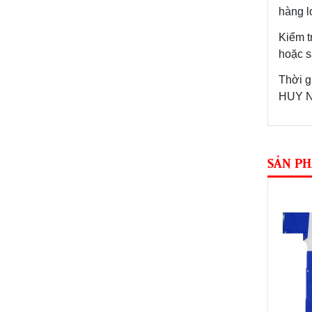
ba lô anh văn 5
hàng l
59,000
đ
Kiểm t
hoặc s
ba lô anh văn 10
Thời g
49,000
đ
HUY 
Nón bảo hiểm in logo
thương hiệu An Thư
SẢN PH
47,000
đ
ba lô anh văn 2
49,000
đ
áo mưa bộ áo mưa
quảng cáo giá rẻ
155,000
đ