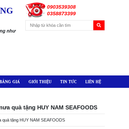
0903539308
ƠNG
0358873399
ặng như
BẢNG GIÁ
GIỚI THIỆU
TIN TỨC
LIÊN HỆ
 mưa quà tặng HUY NAM SEAFOODS
ưa quà tặng HUY NAM SEAFOODS