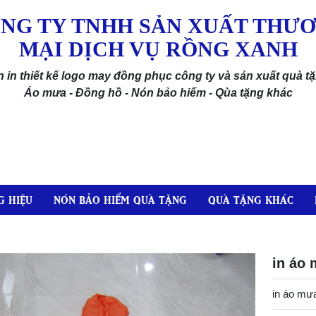
NG TY TNHH SẢN XUẤT THƯ
MẠI DỊCH VỤ RỒNG XANH
 in thiết kế logo may đồng phục công ty và sản xuất quà t
Áo mưa - Đồng hồ - Nón bảo hiểm - Qùa tặng khác
 HIỆU
NÓN BẢO HIỂM QUÀ TẶNG
QUÀ TẶNG KHÁC
in áo
in áo m