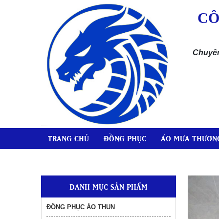
CÔ
Chuyên
TRANG CHỦ
ĐỒNG PHỤC
ÁO MƯA THƯƠNG
áo mưa bộ áo mưa
quảng cáo giá rẻ
155,000
đ
DANH MỤC SẢN PHẨM
in nón bảo hiểm giá rẻ
tại Cần Thơ
ĐỒNG PHỤC ÁO THUN
135,000
đ