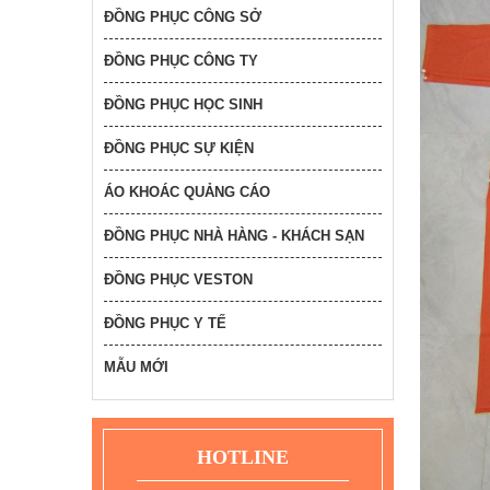
ĐỒNG PHỤC CÔNG SỞ
ba lô anh văn 8
ĐỒNG PHỤC CÔNG TY
49,000
đ
ĐỒNG PHỤC HỌC SINH
Nón bảo hiểm qùa tặng
ĐỒNG PHỤC SỰ KIỆN
in logo theo yêu cầu
ngân hàng BIDV
ÁO KHOÁC QUẢNG CÁO
85,000
đ
ĐỒNG PHỤC NHÀ HÀNG - KHÁCH SẠN
ba lô anh văn 1
49,000
ĐỒNG PHỤC VESTON
đ
ĐỒNG PHỤC Y TẾ
Áo mưa đôi vải dù có
MẪU MỚI
kính che mặt - giá tận
xưởng- quảng cáo
thương hiệu win
89,000
đ
HOTLINE
ba lô anh văn 5
59,000
đ