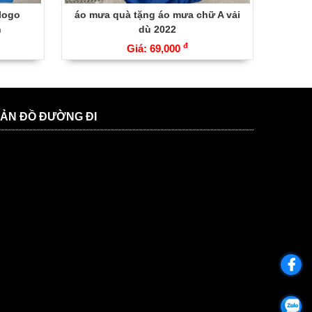
logo
áo mưa quà tặng áo mưa chữ A vải
h
dù 2022
đ
Giá: 69,000
ẢN ĐỒ ĐƯỜNG ĐI