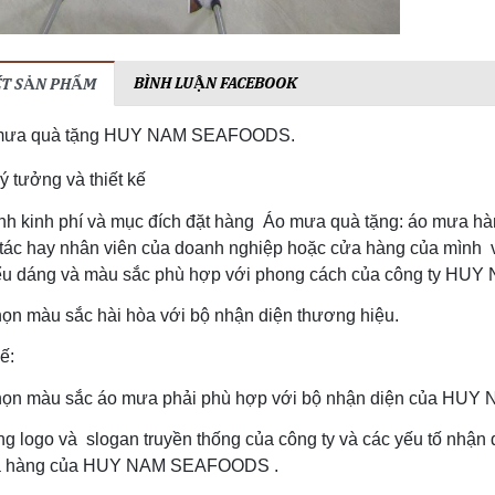
BÌNH LUẬN FACEBOOK
IẾT SẢN PHẨM
 mưa quà tặng HUY NAM SEAFOODS.
 ý tưởng và thiết kế
nh kinh phí và mục đích đặt hàng Áo mưa quà tặng: áo mưa hàn
 tác hay nhân viên của doanh nghiệp hoặc cửa hàng của mình vì
iểu dáng và màu sắc phù hợp với phong cách của công ty H
ọn màu sắc hài hòa với bộ nhận diện thương hiệu.
ế:
họn màu sắc áo mưa phải phù hợp với bộ nhận diện của H
g logo và slogan truyền thống của công ty và các yếu tố nhận 
a hàng của HUY NAM SEAFOODS .