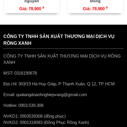
nguyên
Đông
đ
đ
Giá: 78,900
Giá: 78,900
CÔNG TY TNHH SẢN XUẤT THƯƠNG MẠI DỊCH VỤ
RỒNG XANH
CÔNG TY TNHH SẢN XUẤT THƯƠNG MẠI DỊCH VỤ RỒNG
XANH
MST: 0316190678
Địa chỉ: 303/19 Hà Huy Giáp, P Thạnh Xuân, Q 12, TP HCM
Email: quatangdoanhnghiepvang@gmail.com
Hotline: 0903.539.308
NVKD1: 0903539308 (đồng phục)
NVKD2: 0901318083 (Đồng Phục Rồng Xanh)