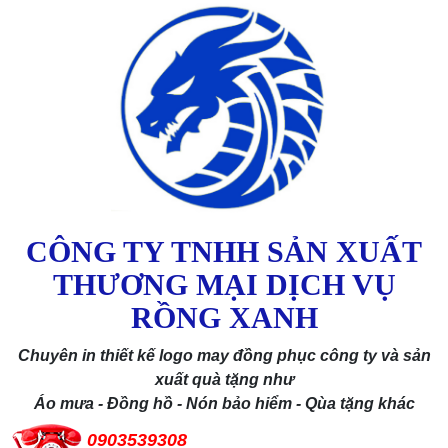
CÔNG TY TNHH SẢN XUẤT
THƯƠNG MẠI DỊCH VỤ
RỒNG XANH
Chuyên in thiết kế logo may đồng phục công ty và sản
xuất quà tặng như
Áo mưa - Đồng hồ - Nón bảo hiểm - Qùa tặng khác
0903539308