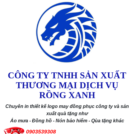
CÔNG TY TNHH SẢN XUẤT
THƯƠNG MẠI DỊCH VỤ
RỒNG XANH
Chuyên in thiết kế logo may đồng phục công ty và sản
xuất quà tặng như
Áo mưa - Đồng hồ - Nón bảo hiểm - Qùa tặng khác
0903539308