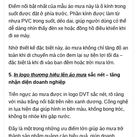
Điểm nổi bật nhất của mẫu áo mưa này là ô kính trong
suốt được đặt ở phía trước. Phần kính được làm từ
nhựa PVC trong suốt, dẻo dai, giúp người dùng có thể
dễ dàng nhìn thấy đèn xe hoặc đồng hồ điều khiển khi
đi xe máy.
Nhờ thiết kế đặc biệt này, áo mưa không chỉ tăng độ an
toàn khi di chuyển mà còn đem lại sự tiện lợi tối đa –
đặc biệt là khi đi vào ban đêm hoặc trời mưa lớn.
5.
In logo thương hiệu lên áo mưa
sắc nét – tăng
nhận diện doanh nghiệp
Trên ngực áo mưa được in logo DVT sắc nét, rõ ràng
với màu trắng nổi bật trên nền xanh dương. Công nghệ
in lụa hiện đại giúp hình in bền màu, không bong tróc,
không bị nhòe khi gặp nước.
Đây là một trong những ưu điểm lớn giúp áo mưa trở
thành sản phẩm quảng cáo hiệu quả, giúp doanh