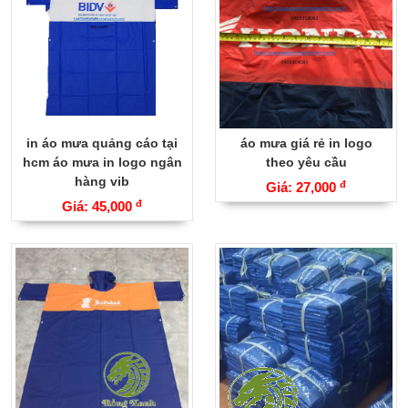
in áo mưa quảng cáo tại
áo mưa giá rẻ in logo
hcm áo mưa in logo ngân
theo yêu cầu
hàng vib
đ
Giá: 27,000
đ
Giá: 45,000